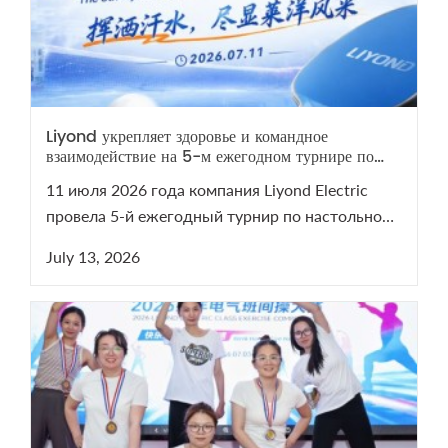
Liyond укрепляет здоровье и командное
взаимодействие на 5-м ежегодном турнире по
настольному теннису
11 июля 2026 года компания Liyond Electric
провела 5-й ежегодный турнир по настольному
теннису. Мероприятие сплотило команду и
July 13, 2026
напомнило о важности здоровья. Смотрите
видеоотчет с турнира на нашем YouTube-канале!