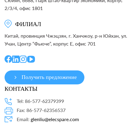
Сюйян, 6688, Парк штаб-квартир экономики, корпус
2/3/4, офис 1801
ФИЛИАЛ
Китай, провинция Чжэцзян, г. Ханчжоу, р-н Юйхан, ул.
Учан, Центр “Фьюче”, корпус E, офис 701
Получить предложение
КОНТАКТЫ
Tel: 86-577-62379399
Fax: 86-577-62356537
Email:
glenliu@elecspare.com