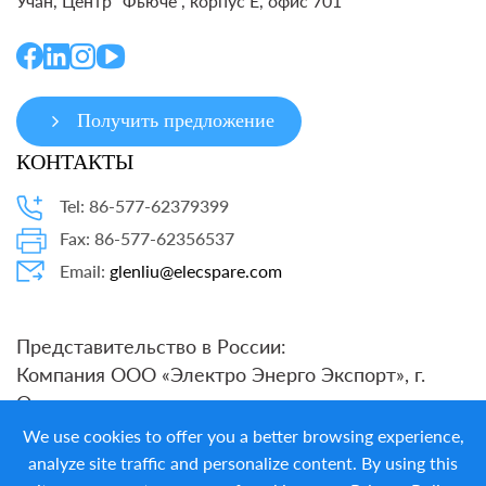
Учан, Центр “Фьюче”, корпус E, офис 701
Получить предложение
КОНТАКТЫ
Tel: 86-577-62379399
Fax: 86-577-62356537
Email:
glenliu@elecspare.com
Представительство в России:
Компания ООО «Электро Энерго Экспорт», г.
Омск
тел.: +7 904 078-15-67
We use cookies to offer you a better browsing experience,
E-mail:
energo55@list.ru
analyze site traffic and personalize content. By using this