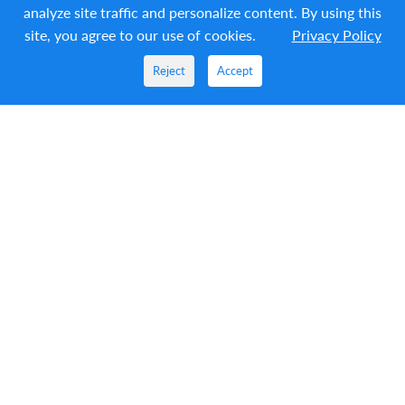
analyze site traffic and personalize content. By using this
site, you agree to our use of cookies.
Privacy Policy
Reject
Accept
Одножильный кабельный зажим K35–48 (кабельны
й клипс)