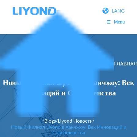
LANG
Menu
ГЛАВНАЯ
Новый Филиал Liyond в Ханчжоу: Век
Инноваций и Совершенства
Blogs
Liyond Новости
/
/
/
Новый Филиал Liyond в Ханчжоу: Век Инноваций и
Совершенства