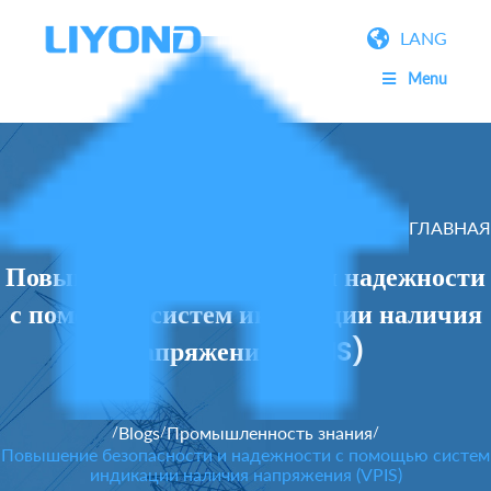
LANG
Menu
ГЛАВНАЯ
Повышение безопасности и надежности
с помощью систем индикации наличия
напряжения (VPIS)
Blogs
Промышленность знания
/
/
/
Повышение безопасности и надежности с помощью систем
индикации наличия напряжения (VPIS)