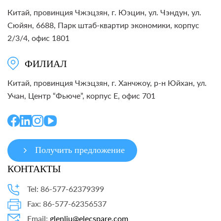
Китай, провинция Чжэцзян, г. Юэцин, ул. Чэндун, ул.
Сюйян, 6688, Парк штаб-квартир экономики, корпус
2/3/4, офис 1801
ФИЛИАЛ
Китай, провинция Чжэцзян, г. Ханчжоу, р-н Юйхан, ул.
Учан, Центр “Фьюче”, корпус E, офис 701
Получить предложение
КОНТАКТЫ
Tel: 86-577-62379399
Fax: 86-577-62356537
Email:
glenliu@elecspare.com