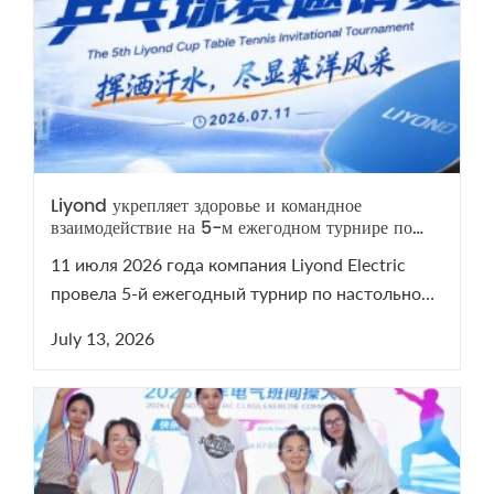
Liyond укрепляет здоровье и командное
взаимодействие на 5-м ежегодном турнире по
настольному теннису
11 июля 2026 года компания Liyond Electric
провела 5-й ежегодный турнир по настольному
теннису. Мероприятие сплотило команду и
July 13, 2026
напомнило о важности здоровья. Смотрите
видеоотчет с турнира на нашем YouTube-канале!