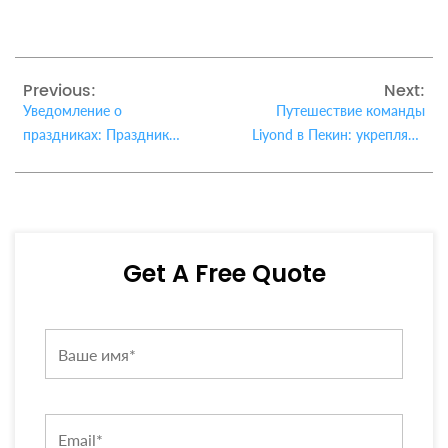
Previous:
Next:
Уведомление о
Путешествие команды
праздниках: Праздник
Liyond в Пекин: укрепляем
середины осени и День
командную культуру
образования КНР 2025 (1–
8 октября)
Get A Free Quote