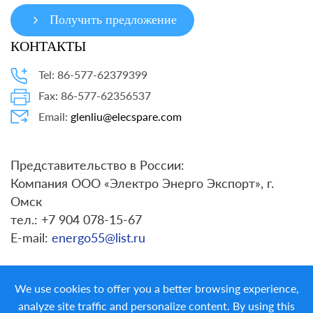
Получить предложение
КОНТАКТЫ
Tel: 86-577-62379399
Fax: 86-577-62356537
Email:
glenliu@elecspare.com
Представительство в России:
Компания ООО «Электро Энерго Экспорт», г.
Омск
тел.: +7 904 078-15-67
E-mail:
energo55@list.ru
We use cookies to offer you a better browsing experience,
analyze site traffic and personalize content. By using this