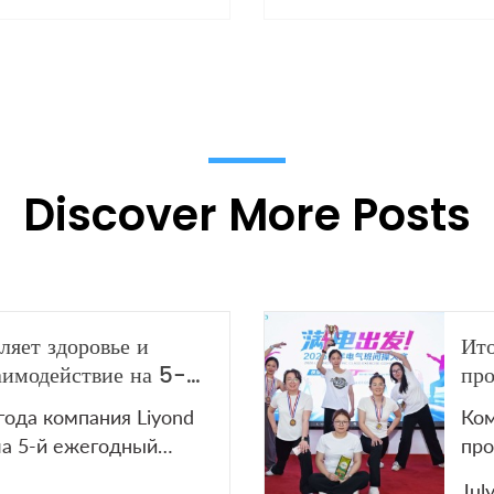
сновного цепи для
изоляцией без SF6 (RMU)
изковольтного
аспределительного
борудования
Discover More Posts
ляет здоровье и
Ито
аимодействие на 5-м
про
рнире по настольному
Liy
года компания Liyond
Ком
ела 5-й ежегодный
про
тольному теннису.
по 
Jul