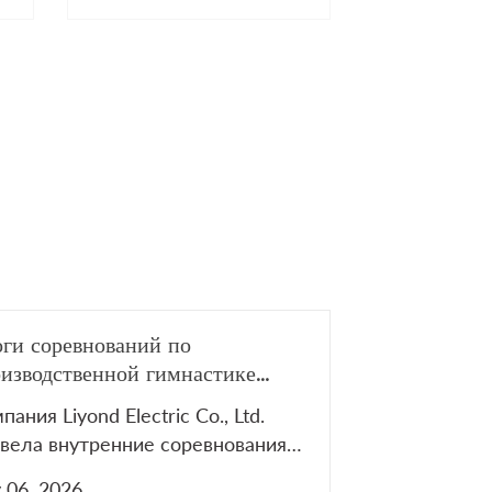
панелей низковольтного
распределительного
оборудования и выдвижных
модулей
ги соревнований по
изводственной гимнастике
ond Electric 2026
пания Liyond Electric Co., Ltd.
вела внутренние соревнования
производственной гимнастике
y 06, 2026