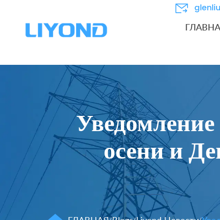
glenl
ГЛАВН
Уведомление 
осени и Д