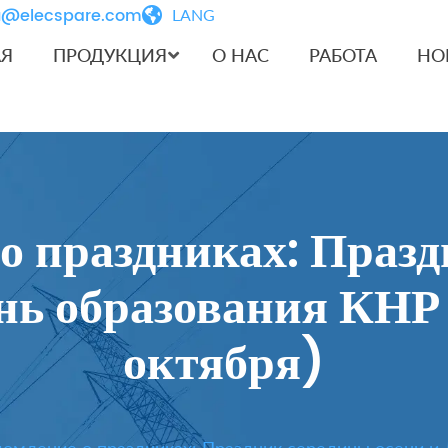
iu@elecspare.com
LANG
АЯ
ПРОДУКЦИЯ
О НАС
РАБОТА
НО
о праздниках: Праз
ень образования КНР
октября)