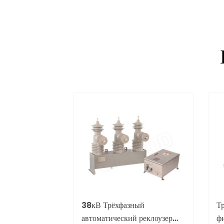
38кВ Трёхфазный
Т
автоматический реклоузер
ф