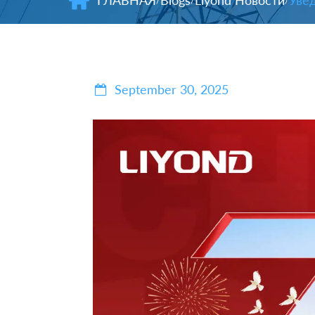
ГЛАВНАЯ
Blogs
Liyond Новости
Увед
/
/
/
September 30, 2025