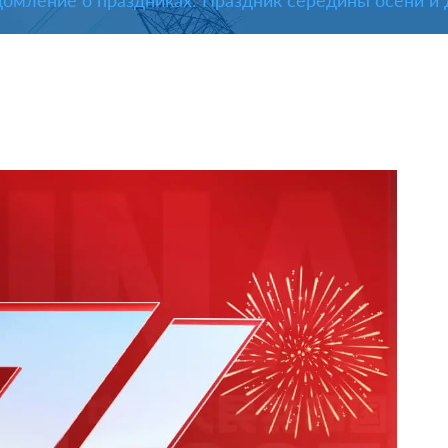
омление о праздниках: Праздник середины осени и 