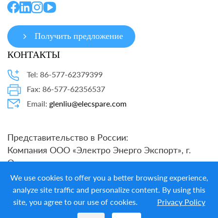
Получить предложение
КОНТАКТЫ
Tel: 86-577-62379399
Fax: 86-577-62356537
Email:
glenliu@elecspare.com
Представительство в России:
Компания ООО «Электро Энерго Экспорт», г.
Омск
тел.: +7 904 078-15-67
We use cookies to offer you a better browsing experience,
E-mail:
energo55@list.ru
analyze site traffic and personalize content. By using this
site, you agree to our use of cookies.
Privacy Policy