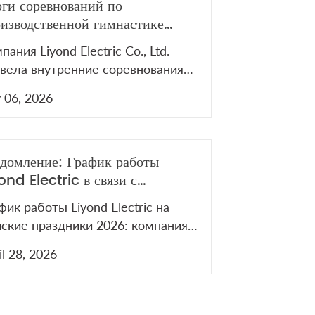
ги соревнований по
изводственной гимнастике
ond Electric 2026
пания Liyond Electric Co., Ltd.
вела внутренние соревнования
производственной гимнастике
y 06, 2026
6 для поддержания здоровья
рудников.
домление: График работы
ond Electric в связи с
зднованием 1 Мая 2026 года
фик работы Liyond Electric на
ские праздники 2026: компания
ет закрыта с 1 по 5 мая. Мы
il 28, 2026
обновим работу 6 мая. В период
здников наши менеджеры
аются на связи для решения