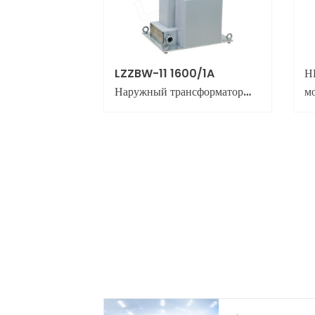
LZZBW-11 1600/1A
Н
Наружный трансформатор
м
тока (ТТ) – точность 0,5
класса для подстанций