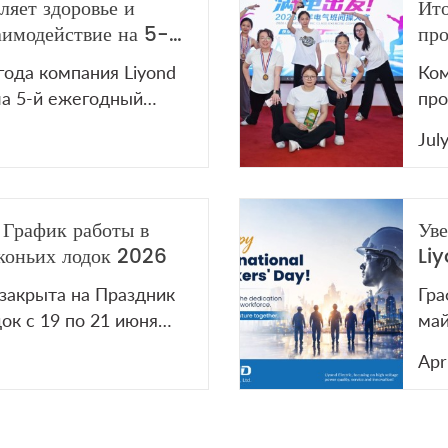
ляет здоровье и
Ито
аимодействие на 5-м
про
рнире по настольному
Liy
года компания Liyond
Ком
ела 5-й ежегодный
про
тольному теннису.
по 
Jul
сплотило команду и
202
ажности здоровья.
сот
оотчет с турнира на
 График работы в
Уве
e-канале!
коньих лодок 2026
Liy
пра
c закрыта на Праздник
Гра
ок с 19 по 21 июня
май
очным вопросам
буд
Apr
те на
воз
om.
пра
ост