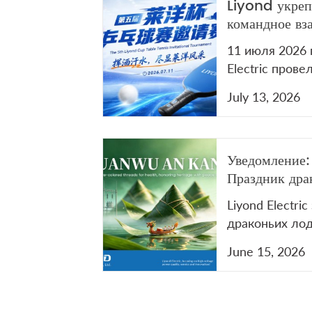
Liyond укреп
командное вз
ежегодном ту
11 июля 2026 
теннису
Electric пров
турнир по нас
July 13, 2026
Мероприятие 
напомнило о в
Смотрите виде
Уведомление:
нашем YouTub
Праздник дра
Liyond Electri
драконьих лод
2026 г. По ср
June 15, 2026
VCB/LBS пиши
sales@liyond.c