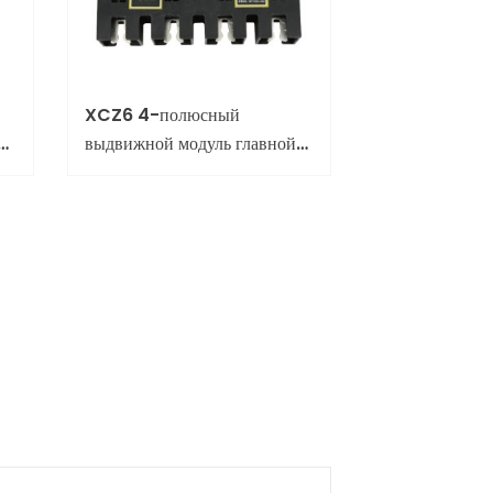
XCZ6 4-полюсный
выдвижной модуль главной
цепи (125 A-630 A) для
промышленного
распределения энергии