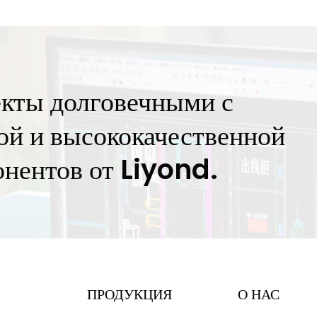
сро
обо
екты долговечными с
й и высококачественной
онентов от Liyond.
ПРОДУКЦИЯ
О НАС