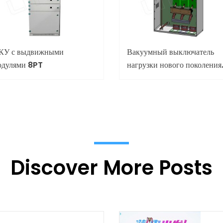
КУ с выдвижными
Вакуумный выключатель
одулями 8PT
нагрузки нового поколения
12 кВ / 24 кВ с воздушной
изоляцией (без SF6)
Discover More Posts