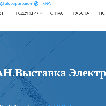
iu@elecspare.com
LANG
АЯ
ПРОДУКЦИЯ
О НАС
РАБОТА
НО
АН.Выставка Электр