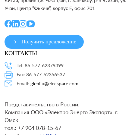
Китай, провинция Чжэцзян, г. Ханчжоу, р-н Юйхан, ул.
Учан, Центр “Фьюче”, корпус E, офис 701
Получить предложение
КОНТАКТЫ
Tel: 86-577-62379399
Fax: 86-577-62356537
Email:
glenliu@elecspare.com
Представительство в России:
Компания ООО «Электро Энерго Экспорт», г.
Омск
тел.: +7 904 078-15-67