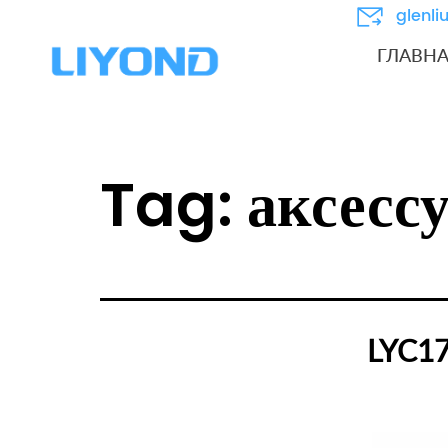
glenl
ГЛАВН
Tag:
аксесс
LYC17