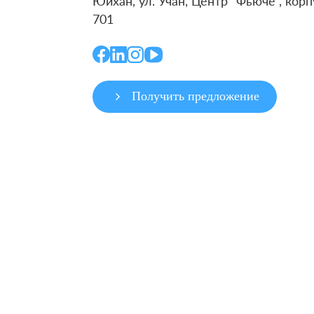
Юйхан, ул. Учан, Центр “Фьюче”, корп
701
Получить предложение