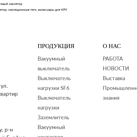
говый изолятор
для
ятор
,
изоляционные тяги
,
аксессуары для КРУ
VCB
ПРОДУКЦИЯ
О НАС
Вакуумный
РАБОТА
выключатель
НОВОСТИ
Выключатель
Выставка
ул.
нагрузки SF6
Промышленн
квартир
Выключатель
знания
нагрузки
Заземлитель
Вакуумный
, р-н
контактор