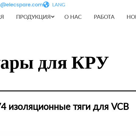
iu@elecspare.com
LANG
АЯ
ПРОДУКЦИЯ
О НАС
РАБОТА
НО
уары для КРУ
4 изоляционные тяги для VCB