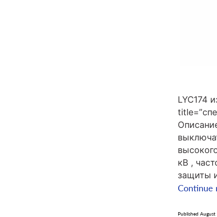
LYC174 и
title=”с
Описание
выключа
высокого
кВ , час
защиты и
Continue 
Published
August