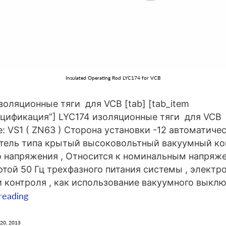
Insulated Operating Rod LYC174 for VCB
золяционные тяги для VCB [tab] [tab_item
пецификация”] LYC174 изоляционные тяги для VCB
: VS1 ( ZN63 ) Сторона установки -12 автоматиче
тель типа крытый высоковольтный вакуумный ко
 напряжения , Относится к номинальным напряж
тотой 50 Гц трехфазного питания системы , электр
 контроля , как использование вакуумного выкл
LYC174
reading
изоляционные
тяги
 20, 2013