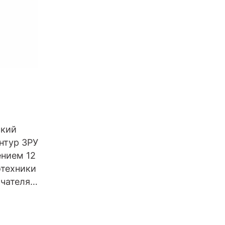
ский
нтур ЗРУ
ением 12
отехники
ючателя…