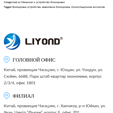
Categorized as
для
Механизм и устройство блокировки
Tagged
Блокировка устройства
,
заземления блокировка
,
Коммутационная accsssories
распределительных
устройств
ГОЛОВНОЙ ОФИС
Китай, провинция Чжэцзян, г. Юэцин, ул. Чэндун, ул.
Сюйян, 6688, Парк штаб-квартир экономики, корпус
2/3/4, офис 1801
ФИЛИАЛ
Китай, провинция Чжэцзян, г. Ханчжоу, р-н Юйхан, ул.
Учан, Центр “Фьюче”, корпус E, офис 701