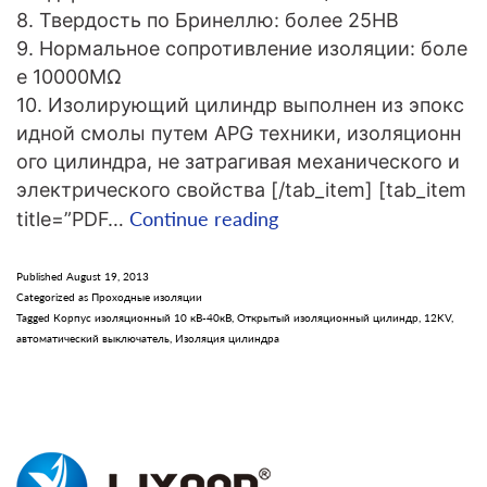
8. Твердость по Бринеллю: более 25HB
9. Нормальное сопротивление изоляции: боле
е 10000MΩ
10. Изолирующий цилиндр выполнен из эпокс
идной смолы путем APG техники, изоляционн
ого цилиндра, не затрагивая механического и
электрического свойства [/tab_item] [tab_item
Изоляционные
Continue reading
title=”PDF…
цилиндры
LYC162
Published
August 19, 2013
Categorized as
Проходные изоляции
12кВ
Tagged
Корпус изоляционный 10 кВ-40кВ
,
Открытый изоляционный цилиндр
,
12KV
,
для
автоматический выключатель
,
Изоляция цилиндра
вакуумного
выключателя