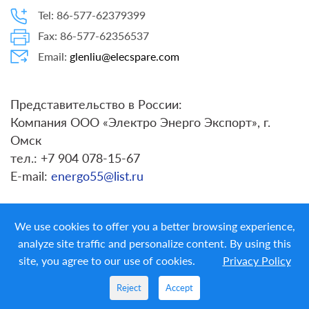
Tel: 86-577-62379399
Fax: 86-577-62356537
Email:
glenliu@elecspare.com
Представительство в России:
Компания ООО «Электро Энерго Экспорт», г.
Омск
тел.: +7 904 078-15-67
E-mail:
energo55@list.ru
We use cookies to offer you a better browsing experience,
analyze site traffic and personalize content. By using this
site, you agree to our use of cookies.
Privacy Policy
Copyright ©
LIYOND ELECTRIC CO. LTD.
All Rights
Reserved
Reject
Accept
PRIVACY POLICY
|
ELECSPARE