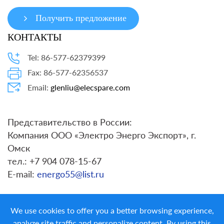
Получить предложение
КОНТАКТЫ
Tel: 86-577-62379399
Fax: 86-577-62356537
Email:
glenliu@elecspare.com
Представительство в России:
Компания ООО «Электро Энерго Экспорт», г.
Омск
тел.: +7 904 078-15-67
E-mail:
energo55@list.ru
We use cookies to offer you a better browsing experience,
analyze site traffic and personalize content. By using this