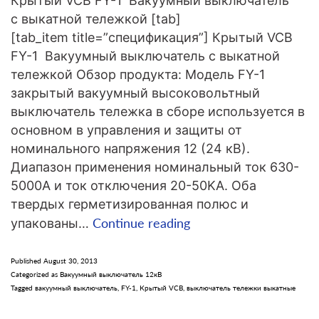
Крытый VCB FY-1 Вакуумный выключатель
с выкатной тележкой [tab]
[tab_item title=”спецификация”] Крытый VCB
FY-1 Вакуумный выключатель с выкатной
тележкой Обзор продукта: Модель FY-1
закрытый вакуумный высоковольтный
выключатель тележка в сборе используется в
основном в управления и защиты от
номинального напряжения 12 (24 кВ).
Диапазон применения номинальный ток 630-
5000A и ток отключения 20-50KA. Оба
твердых герметизированная полюс и
Крытый
Continue reading
упакованы…
VCB
FY-
Published
August 30, 2013
Categorized as
Вакуумный выключатель 12кВ
1
Tagged
вакуумный выключатель
,
FY-1
,
Крытый VCB
,
выключатель тележки выкатные
Вакуумный
выключатель