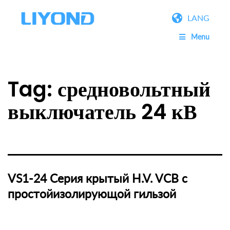
LANG
Menu
Tag:
средновольтный
выключатель 24 кВ
VS1-24 Серия крытый H.V. VCB с
простойизолирующой гильзой