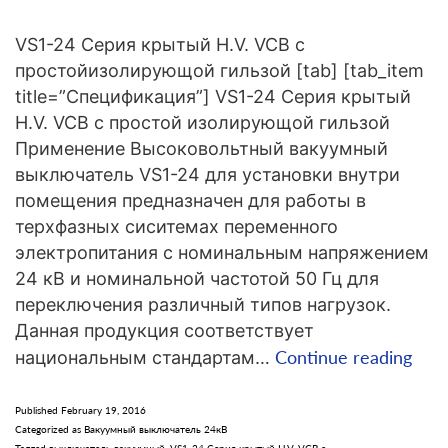
VS1-24 Серия крытый H.V. VCB с
простойизолирующой гильзой [tab] [tab_item
title=”Спецификация”] VS1-24 Серия крытый
H.V. VCB с простой изолирующой гильзой
Применение Высоковольтный вакуумный
выключатель VS1-24 для установки внутри
помещения предназначен для работы в
терхфазных сиситемах переменного
электропитания с номинальным напряжением
24 кВ и номинальной частотой 50 Гц для
переключения различный типов нагрузок.
Данная продукция соответствует
VS1
Continue reading
национальным стандартам…
24
Сер
Published
February 19, 2016
Categorized as
Вакуумный выключатель 24кВ
кры