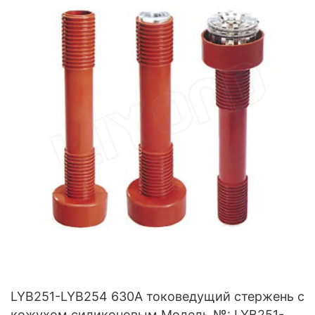
LYB251-LYB254 630A токоведущий стержень с
кожухом силиконовым Модель №: LYB251-