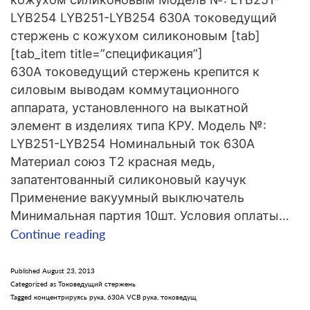
LYB254 LYB251-LYB254 630A токоведущий
стержень с кожухом силиконовым [tab]
[tab_item title=”спецификация”]
630A токоведущий стержень крепится к
силовым выводам коммутационного
аппарата, установленного на выкатной
элемент в изделиях типа КРУ. Модель №:
LYB251-LYB254 Номинальный ток 630A
Материал союз T2 красная медь,
запатентованный силиконовый каучук
Применение вакуумный выключатель
Минимальная партия 10шт. Условия оплаты…
LYB251-
Continue reading
LYB254
630A
Published
August 23, 2013
Categorized as
Токоведущий стержень
токоведущий
Tagged
концентрируясь рука
,
630A VCB рука
,
токоведущ
стержень