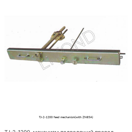
TJ-2-1200 feed mechanism(with ZN85A)