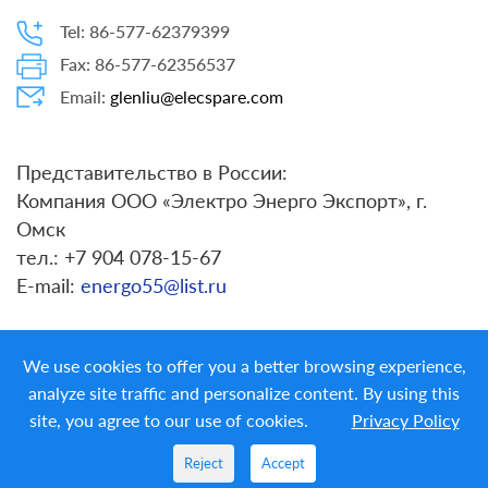
Tel: 86-577-62379399
Fax: 86-577-62356537
Email:
glenliu@elecspare.com
Представительство в России:
Компания ООО «Электро Энерго Экспорт», г.
Омск
тел.: +7 904 078-15-67
E-mail:
energo55@list.ru
We use cookies to offer you a better browsing experience,
analyze site traffic and personalize content. By using this
site, you agree to our use of cookies.
Privacy Policy
Copyright ©
LIYOND ELECTRIC CO. LTD.
All Rights
Reserved
Reject
Accept
PRIVACY POLICY
|
ELECSPARE