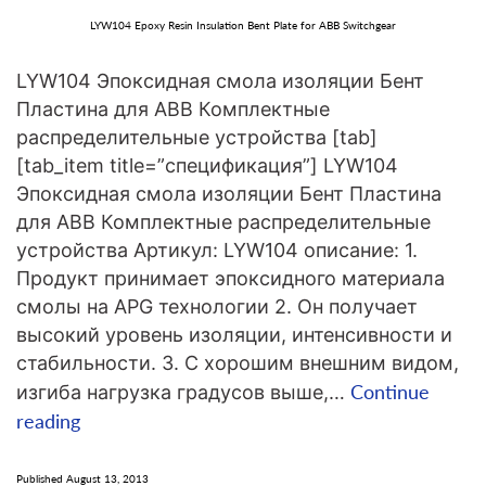
LYW104 Epoxy Resin Insulation Bent Plate for ABB Switchgear
LYW104 Эпоксидная смола изоляции Бент
Пластина для ABB Комплектные
распределительные устройства [tab]
[tab_item title=”спецификация”] LYW104
Эпоксидная смола изоляции Бент Пластина
для ABB Комплектные распределительные
устройства Артикул: LYW104 описание: 1.
Продукт принимает эпоксидного материала
смолы на APG технологии 2. Он получает
высокий уровень изоляции, интенсивности и
стабильности. 3. С хорошим внешним видом,
Continue
изгиба нагрузка градусов выше,…
LYW104
reading
Эпоксидная
смола
Published
August 13, 2013