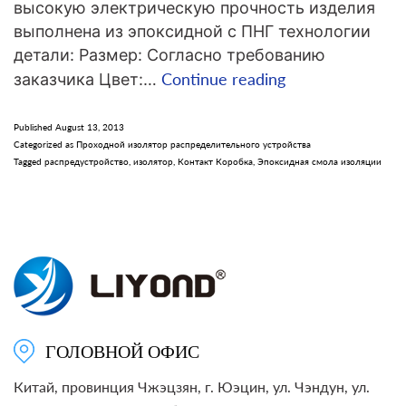
высокую электрическую прочность изделия
выполнена из эпоксидной с ПНГ технологии
детали: Размер: Согласно требованию
LY102
Continue reading
заказчика Цвет:…
CH3-
12/180
Published
August 13, 2013
Categorized as
Проходной изолятор распределительного устройства
12кв
Tagged
распредустройство
,
изолятор
,
Контакт Коробка
,
Эпоксидная смола изоляции
Эпоксидный
изолятор
для
КРУ
ГОЛОВНОЙ ОФИС
Китай, провинция Чжэцзян, г. Юэцин, ул. Чэндун, ул.