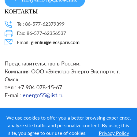
КОНТАКТЫ
Tel: 86-577-62379399
Fax: 86-577-62356537
Email:
glenliu@elecspare.com
Представительство в России:
Компания ООО «Электро Энерго Экспорт», г.
Омск
тел.: +7 904 078-15-67
E-mail:
energo55@list.ru
We use cookies to offer you a better browsing experience,
analyze site traffic and personalize content. By using this
site, you agree to our use of cookies.
Privacy Policy
Copyright ©
LIYOND ELECTRIC CO. LTD.
All Rights