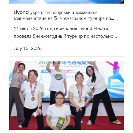
Liyond укрепляет здоровье и командное
взаимодействие на 5-м ежегодном турнире по
настольному теннису
11 июля 2026 года компания Liyond Electric
провела 5-й ежегодный турнир по настольному
теннису. Мероприятие сплотило команду и
July 13, 2026
напомнило о важности здоровья. Смотрите
видеоотчет с турнира на нашем YouTube-канале!