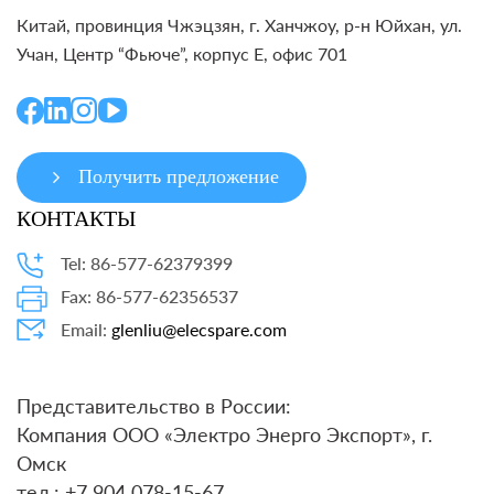
Китай, провинция Чжэцзян, г. Ханчжоу, р-н Юйхан, ул.
Учан, Центр “Фьюче”, корпус E, офис 701
Получить предложение
КОНТАКТЫ
Tel: 86-577-62379399
Fax: 86-577-62356537
Email:
glenliu@elecspare.com
Представительство в России:
Компания ООО «Электро Энерго Экспорт», г.
Омск
тел.: +7 904 078-15-67