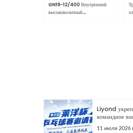
GN19-12/400 Внутренний
Т
высоковольтный
э
выключатель 12кВ 400А
н
(
Liyond укреп
командное вз
ежегодном ту
11 июля 2026 
теннису