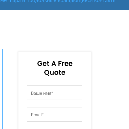
рме шара и продольные вращающиеся контакты
Get A Free
Quote