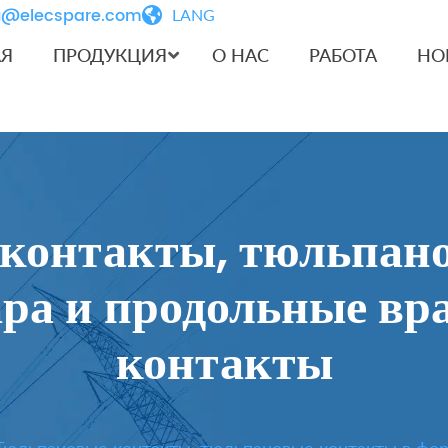
iu@elecspare.com
LANG
АЯ
ПРОДУКЦИЯ
О НАС
РАБОТА
НО
контакты, тюльпан
ара и продольные в
контакты