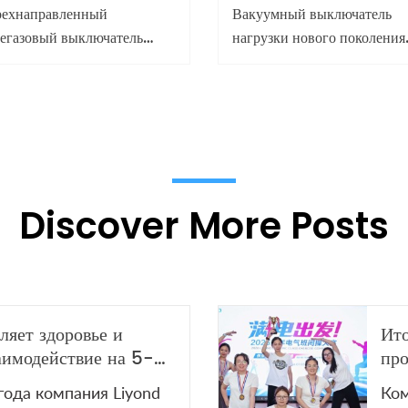
рехнаправленный
Вакуумный выключатель
легазовый выключатель
нагрузки нового поколения
агрузки PGS-3W на столб
12 кВ / 24 кВ с воздушной
3-Way)
изоляцией (без SF6)
Discover More Posts
ляет здоровье и
Ито
аимодействие на 5-м
про
рнире по настольному
Liy
года компания Liyond
Ком