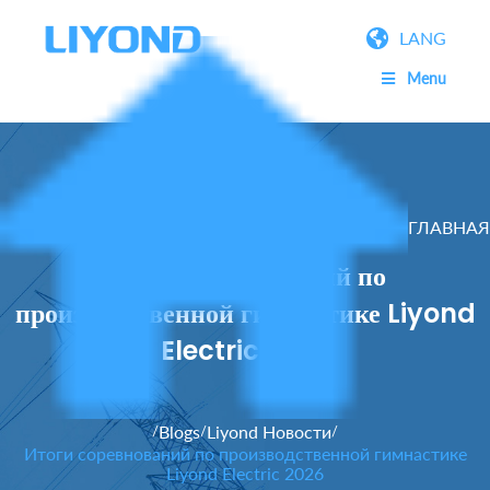
LANG
Menu
ГЛАВНАЯ
Итоги соревнований по
производственной гимнастике Liyond
Electric 2026
Blogs
Liyond Новости
/
/
/
Итоги соревнований по производственной гимнастике
Liyond Electric 2026