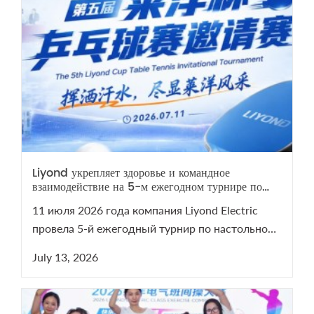
Liyond укрепляет здоровье и командное
взаимодействие на 5-м ежегодном турнире по
настольному теннису
11 июля 2026 года компания Liyond Electric
провела 5-й ежегодный турнир по настольному
теннису. Мероприятие сплотило команду и
July 13, 2026
напомнило о важности здоровья. Смотрите
видеоотчет с турнира на нашем YouTube-канале!