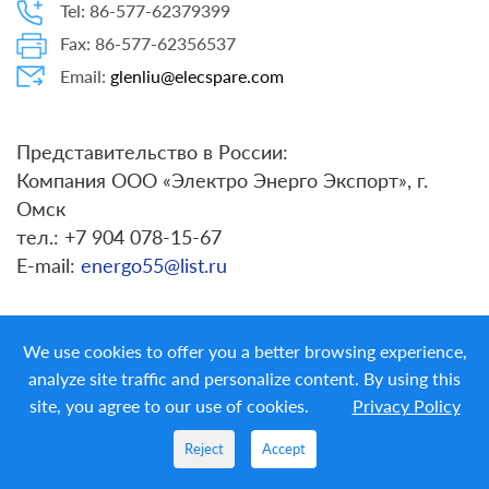
Tel: 86-577-62379399
Fax: 86-577-62356537
Email:
glenliu@elecspare.com
Представительство в России:
Компания ООО «Электро Энерго Экспорт», г.
Омск
тел.: +7 904 078-15-67
E-mail:
energo55@list.ru
We use cookies to offer you a better browsing experience,
analyze site traffic and personalize content. By using this
site, you agree to our use of cookies.
Privacy Policy
Copyright ©
LIYOND ELECTRIC CO. LTD.
All Rights
Reserved
Reject
Accept
PRIVACY POLICY
|
ELECSPARE