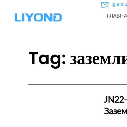
glenl
ГЛАВН
Tag:
заземл
JN22-
Зазе