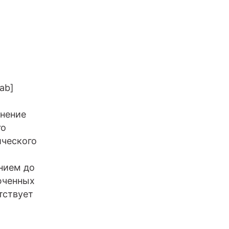
ab]
нение
го
ического
нием до
юченных
тствует