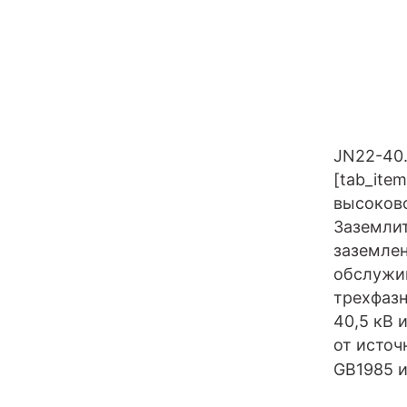
JN22-40.
[tab_ite
высоков
Заземлит
заземлен
обслужи
трехфазн
40,5 кВ 
от источ
GB1985 