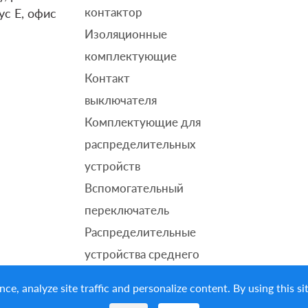
контактор
ус E, офис
Изоляционные
комплектующие
Контакт
выключателя
Комплектующие для
распределительных
устройств
Вспомогательный
переключатель
Распределительные
устройства среднего
напряжения
nce, analyze site traffic and personalize content. By using thi
Разъединитель