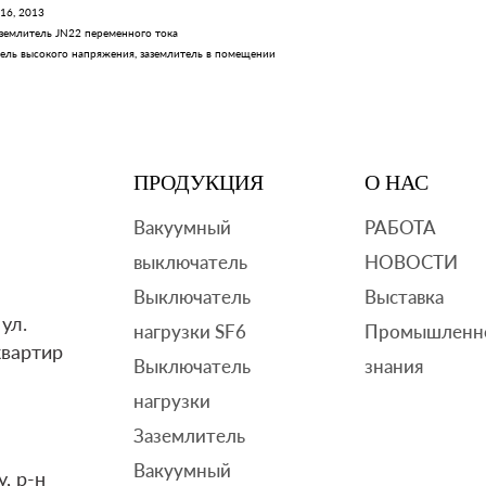
Крытый
 16, 2013
землитель JN22 переменного тока
высоковольтный
ель высокого напряжения
,
заземлитель в помещении
Заземлитель
ПРОДУКЦИЯ
О НАС
Вакуумный
РАБОТА
выключатель
НОВОСТИ
Выключатель
Выставка
ул.
нагрузки SF6
Промышленн
квартир
Выключатель
знания
нагрузки
Заземлитель
Вакуумный
, р-н