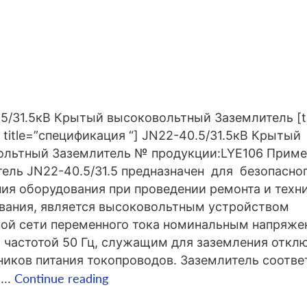
5/31.5кВ Крытый высоковольтный Заземлитель [t
m title=”спецификация “] JN22-40.5/31.5кВ Крытый
ольтный Заземлитель № продукции:LYE106 Приме
ель JN22-40.5/31.5 предназначен для безопасно
ия оборудования при проведении ремонта и техн
вания, является высоковольтным устройством
ой сети переменного тока номинальным напряже
и частотой 50 Гц, служащим для заземления откл
ников питания токопроводов. Заземлитель соотве
JN22-
Continue reading
и…
40.5/31.5кВ