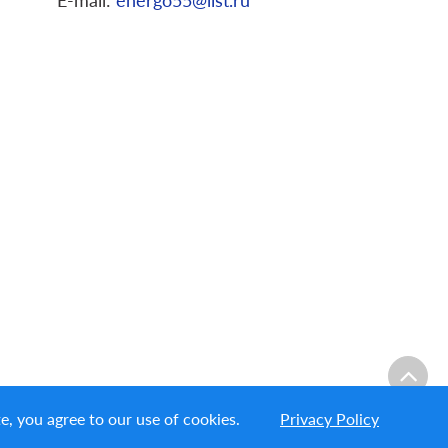
E-mail:
energo55@list.ru
s site, you agree to our use of cookies.
Privacy Policy