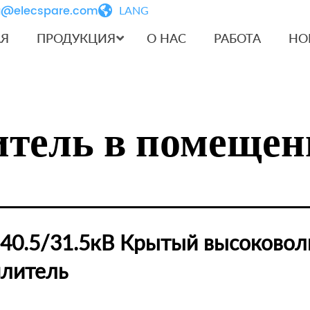
iu@elecspare.com
LANG
АЯ
ПРОДУКЦИЯ
О НАС
РАБОТА
НО
итель в помеще
40.5/31.5кВ Крытый высоковол
млитель