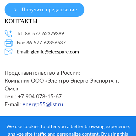
Получить предложение
КОНТАКТЫ
Tel: 86-577-62379399
Fax: 86-577-62356537
Email:
glenliu@elecspare.com
Представительство в России:
Компания ООО «Электро Энерго Экспорт», г.
Омск
тел.: +7 904 078-15-67
E-mail:
energo55@list.ru
We use cookies to offer you a better browsing experience,
analyze site traffic and personalize content. By using this