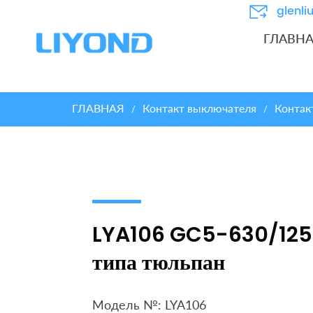
glenl
ГЛАВН
ГЛАВНАЯ
Контакт выключателя
Контак
/
/
LYA106 GC5-630/125
типа тюльпан
Модель №: LYA106