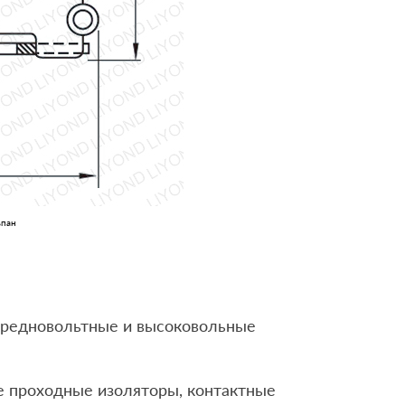
ьпан
средновольтные и высоковольные
ые проходные изоляторы, контактные