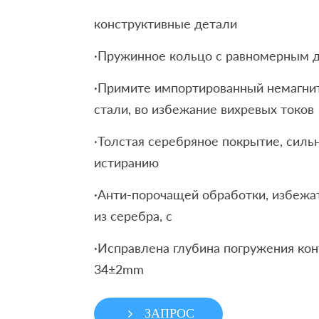
конструктивные детали
·Пружинное кольцо с равномерным 
·Примите импортированный немагн
стали, во избежание вихревых токов
·Толстая серебряное покрытие, сильн
истиранию
·Анти-порочащей обработки, избежа
из серебра, с
·Исправлена ​​глубина погружения ко
34±2mm
ЗАПРОС