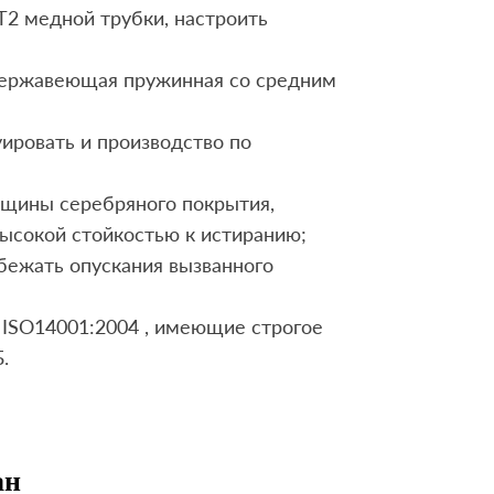
T2 медной трубки, настроить
 нержавеющая пружинная со средним
ировать и производство по
лщины серебряного покрытия,
высокой стойкостью к истиранию;
збежать опускания вызванного
 ISO14001:2004 , имеющие строгое
.
ан