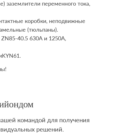
е) заземлители переменного тока,
онтактные коробки, неподвижные
амельные (тюльпаны).
ZN85-40.5 630А и 1250А,
иKYN61.
ны!
Лийондом
 нашей командой для получения
ивидуальных решений.