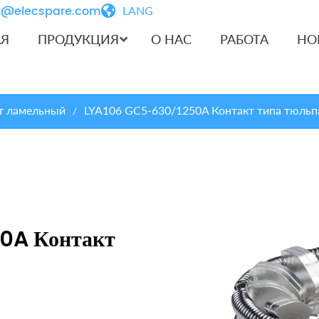
iu@elecspare.com
LANG
АЯ
ПРОДУКЦИЯ
О НАС
РАБОТА
НО
т ламельный
LYA106 GC5-630/1250A Контакт типа тюльп
/
0A Контакт