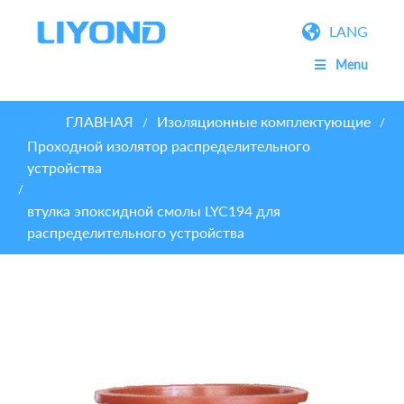
LANG
Menu
ГЛАВНАЯ
Изоляционные комплектующие
/
/
Проходной изолятор распределительного
устройства
/
втулка эпоксидной смолы LYC194 для
распределительного устройства