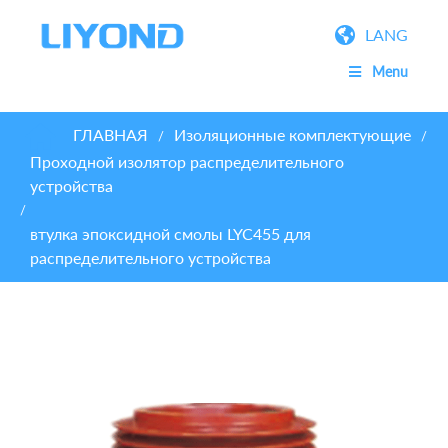
LANG
Menu
ГЛАВНАЯ
Изоляционные комплектующие
/
/
Проходной изолятор распределительного
устройства
/
втулка эпоксидной смолы LYC455 для
распределительного устройства