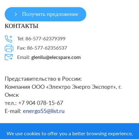
Получить предложение
КОНТАКТЫ
Tel: 86-577-62379399
Fax: 86-577-62356537
Email:
glenliu@elecspare.com
Представительство в России:
Компания ООО «Электро Энерго Экспорт», г.
Омск
тел.: +7 904 078-15-67
E-mail:
energo55@list.ru
We use cookies to offer you a better browsing experience,