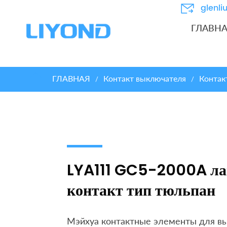
glenl
ГЛАВН
ГЛАВНАЯ
Контакт выключателя
Контак
/
/
LYA111 GC5-2000A л
контакт тип тюльпан
Мэйхуа контактные элементы для в