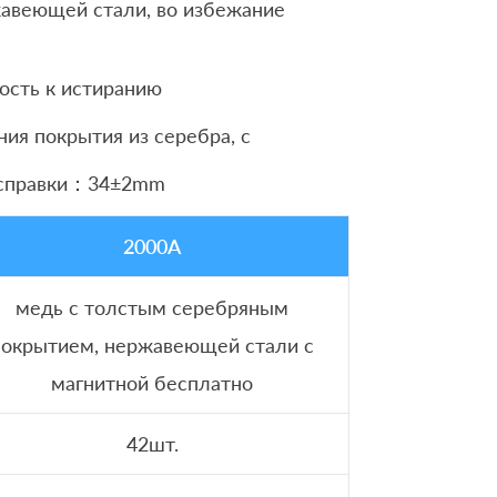
жавеющей стали, во избежание
ость к истиранию
ия покрытия из серебра, с
ля справки：34±2mm
2000A
медь с толстым серебряным
покрытием, нержавеющей стали с
магнитной бесплатно
42шт.