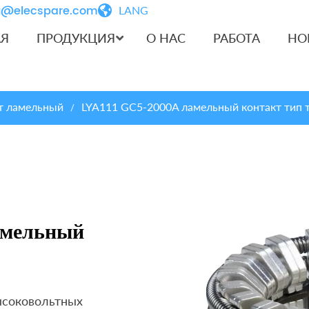
iu@elecspare.com
LANG
АЯ
ПРОДУКЦИЯ
О НАС
РАБОТА
НО
т ламельный
LYA111 GC5-2000A ламельный контакт тип 
/
амельный
ысоковольтных