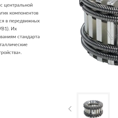
 с центральной
угих компонентов
ся в передвижных
VB1). Их
ованиям стандарта
таллические
ройства».