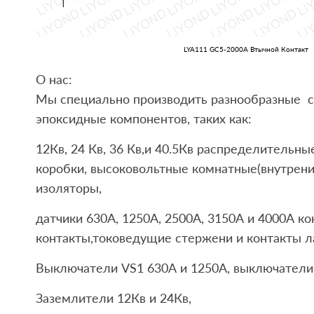
LYA111 GC5-2000A Втычной Контакт
О нас:
Мы специально производить разнообразные 
эпоксидные компонентов, таких как:
12Кв, 24 Кв, 36 Кв,и 40.5Кв распределительн
коробки, высоковольтные комнатные(внутрени
изоляторы,
датчики 630А, 1250A, 2500А, 3150А и 4000А к
контакты,токоведущие стержени и контакты л
Выключатели VS1 630А и 1250А, выключатели 
Заземлители 12Кв и 24Кв,