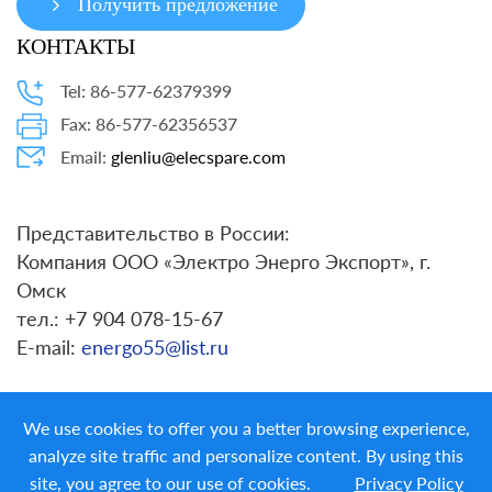
Получить предложение
КОНТАКТЫ
Tel: 86-577-62379399
Fax: 86-577-62356537
Email:
glenliu@elecspare.com
Представительство в России:
Компания ООО «Электро Энерго Экспорт», г.
Омск
тел.: +7 904 078-15-67
E-mail:
energo55@list.ru
We use cookies to offer you a better browsing experience,
analyze site traffic and personalize content. By using this
site, you agree to our use of cookies.
Privacy Policy
Copyright ©
LIYOND ELECTRIC CO. LTD.
All Rights