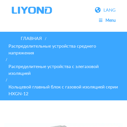
LANG
Menu
ГЛАВНАЯ
/
Распределительные устройства среднего
напряжения
/
Распределитеные устройства с элегазовой
изоляцией
/
Кольцевой главный блок с газовой изоляцией серии
HXGN-12