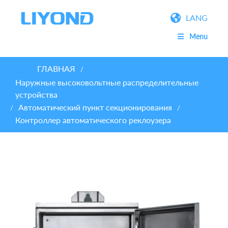
LANG
Menu
ГЛАВНАЯ
/
Наружные высоковольтные распределительные
устройства
Автоматический пункт секционирования
/
/
Контроллер автоматического реклоузера