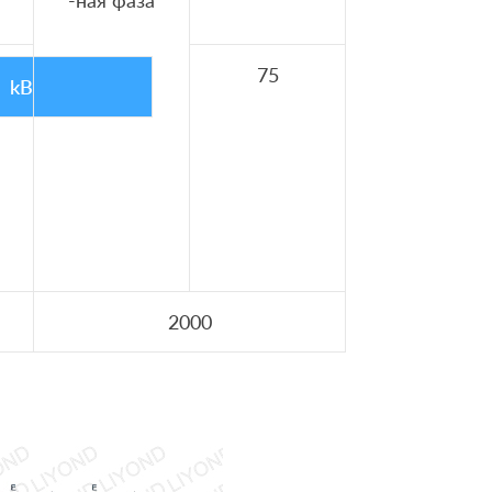
-ная фаза
75
kВ
2000