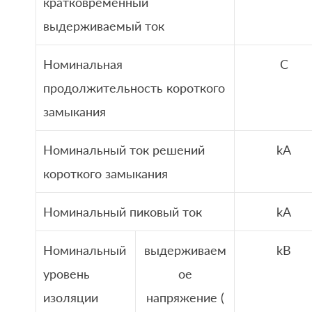
кратковременный
выдерживаемый ток
Номинальная
С
продолжительность короткого
замыкания
Номинальный ток решений
kA
короткого замыкания
Номинальный пиковый ток
kA
Номинальный
выдерживаем
kВ
уровень
ое
изоляции
напряжение (