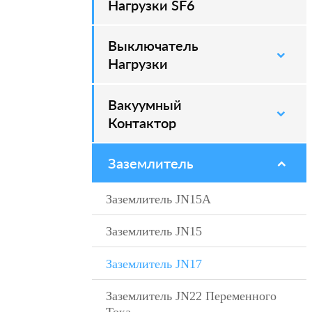
Нагрузки SF6
Выключатель
–
Нагрузки
Вакуумный
–
Контактор
Заземлитель
–
Заземлитель JN15A
–
Заземлитель JN15
–
Заземлитель JN17
–
Заземлитель JN22 Переменного
–