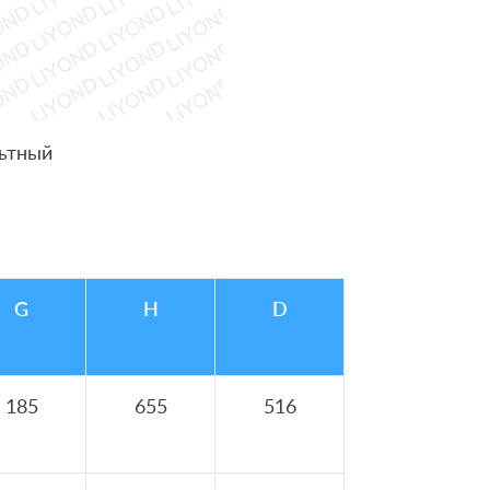
льтный
G
H
D
185
655
516