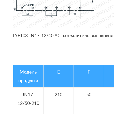
LYE103 JN17-12/40 AC заземлитель высоково
Модель
E
F
продукта
JN17-
210
50
12/50-210