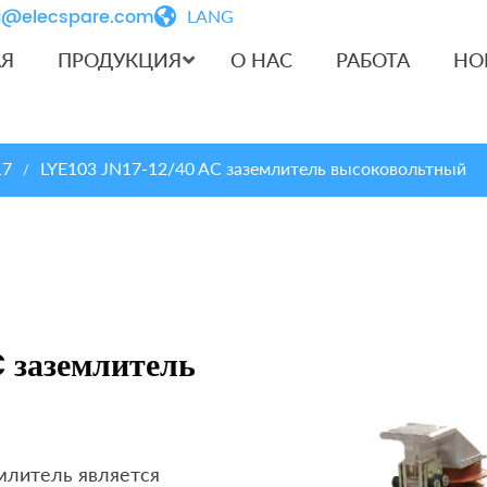
iu@elecspare.com
LANG
АЯ
ПРОДУКЦИЯ
О НАС
РАБОТА
НО
17
LYE103 JN17-12/40 AC заземлитель высоковольтный
/
 заземлитель
млитель является