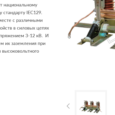
ет национальному
 стандарту IEC129.
месте с различными
ойств в силовых цепях
апряжением 3-12 кВ. И
ем их заземления при
 высоковольтного