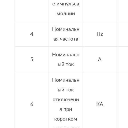
е импульса
молнии
Номинальн
4
Hz
ая частота
Номинальн
5
A
ый ток
Номинальн
ый ток
отключени
6
KA
я при
коротком