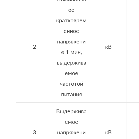
ое
кратковрем
енное
напряжени
2
кВ
е 1 мин,
выдержива
емое
частотой
питания
Выдержива
емое
3
напряжени
кВ