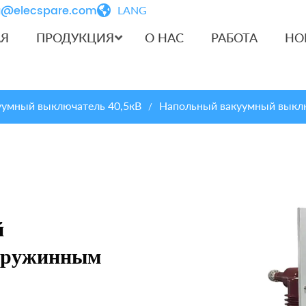
iu@elecspare.com
LANG
АЯ
ПРОДУКЦИЯ
О НАС
РАБОТА
НО
уумный выключатель 40,5кВ
Напольный вакуумный выклю
/
й
 пружинным