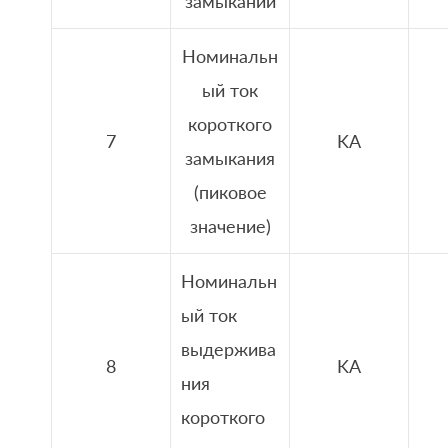
замыкании
Номинальн
ый ток
короткого
7
KA
замыкания
(пиковое
значение)
Номинальн
ый ток
выдержива
8
KA
ния
короткого