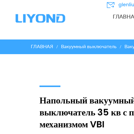
glenl
ГЛАВН
ГЛАВНАЯ
Вакуумный выключатель
Вак
/
/
Напольный вакуумны
выключатель 35 кв с
механизмом VBI