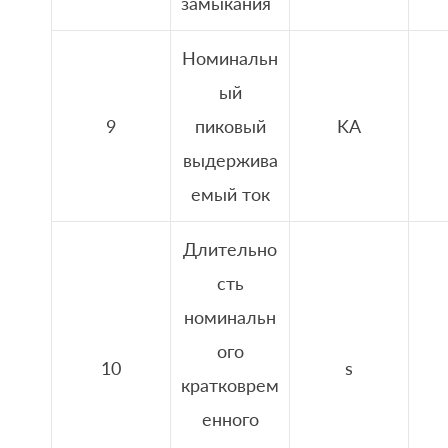
замыкания
Номинальн
ый
9
пиковый
KA
выдержива
емый ток
Длительно
сть
номинальн
ого
10
s
кратковрем
енного