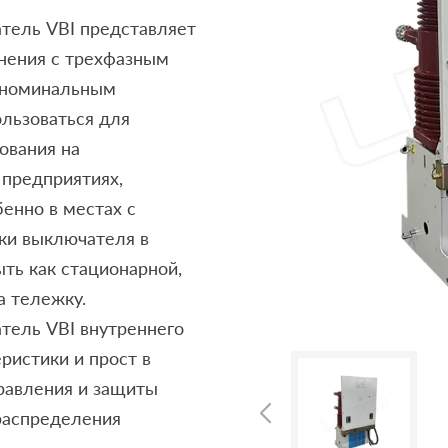
тель VBI представляет
лнения с трехфазным
и номинальным
льзоваться для
ования на
предприятиях,
бенно в местах с
ки выключателя в
ть как стационарной,
а тележку.
тель VBI внутреннего
ристики и прост в
равления и защиты
распределения