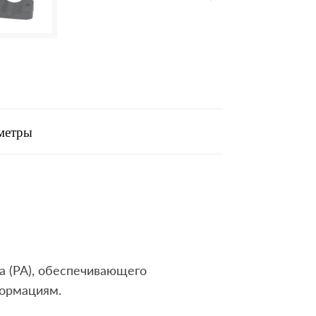
аметры
а (PA), обеспечивающего
формациям.