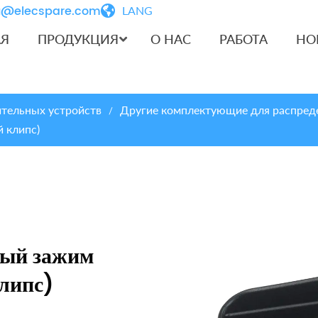
iu@elecspare.com
LANG
АЯ
ПРОДУКЦИЯ
О НАС
РАБОТА
НО
тельных устройств
Другие комплектующие для распред
/
 клипс)
ый зажим
липс)