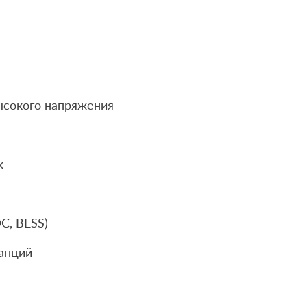
ысокого напряжения
х
С, BESS)
анций