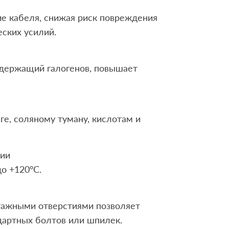
е кабеля, снижая риск повреждения
ских усилий.
одержащий галогенов, повышает
аге, соляному туману, кислотам и
ции
о +120°C.
тажными отверстиями позволяет
дартных болтов или шпилек.