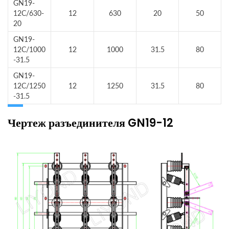
GN19-
12C/630-
12
630
20
50
20
GN19-
12C/1000
12
1000
31.5
80
-31.5
GN19-
12C/1250
12
1250
31.5
80
-31.5
Чертеж разъединителя GN19-12