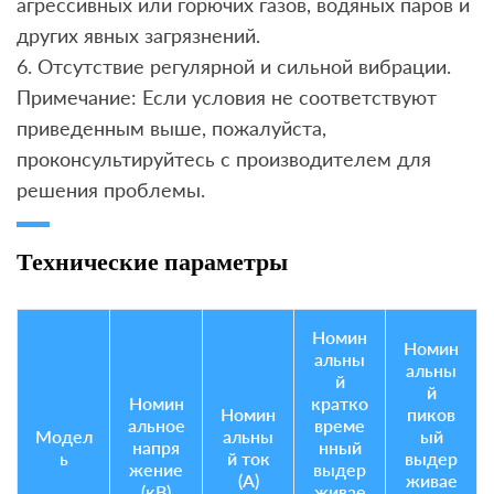
агрессивных или горючих газов, водяных паров и
других явных загрязнений.
6. Отсутствие регулярной и сильной вибрации.
Примечание: Если условия не соответствуют
приведенным выше, пожалуйста,
проконсультируйтесь с производителем для
решения проблемы.
Технические параметры
Номин
Номин
альны
альны
й
й
Номин
кратко
Номин
пиков
альное
време
Модел
альны
ый
напря
нный
ь
й ток
выдер
жение
выдер
(A)
живае
(кВ)
живае