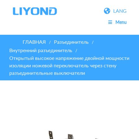
LANG
Menu
ГЛАВНАЯ
Разъединитель
/
/
Внутренний разъединитель
/
Открытый высокое напряжение двойной мощности
изоляции ножевой переключатель через стену
разъединительные выключатели