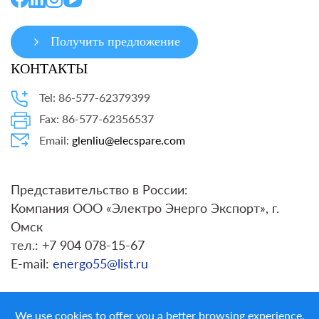
Получить предложение
КОНТАКТЫ
Tel: 86-577-62379399
Fax: 86-577-62356537
Email:
glenliu@elecspare.com
Представительство в России:
Компания ООО «Электро Энерго Экспорт», г.
Омск
тел.: +7 904 078-15-67
E-mail:
energo55@list.ru
We use cookies to offer you a better browsing experience,