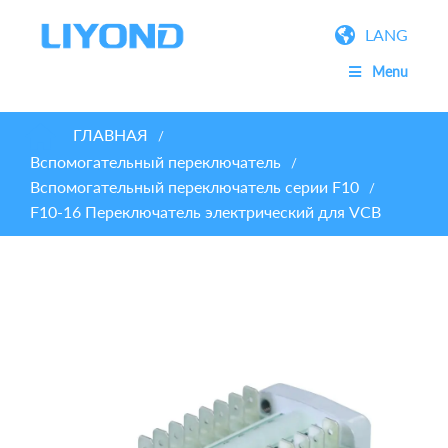
LANG
Menu
ГЛАВНАЯ
/
Вспомогательный переключатель
/
Вспомогательный переключатель серии F10
/
F10-16 Переключатель электрический для VCB