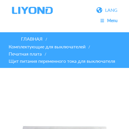
LANG
Menu
ГЛАВНАЯ
/
Комплектующие для выключателей
/
Печатная плата
/
Щит питания переменного тока для выключателя