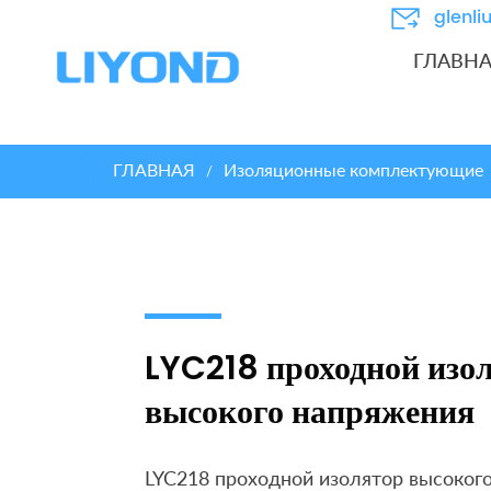
glenl
ГЛАВН
ГЛАВНАЯ
Изоляционные комплектующие
/
LYC218 проходной изо
высокого напряжения
LYC218 проходной изолятор высоког