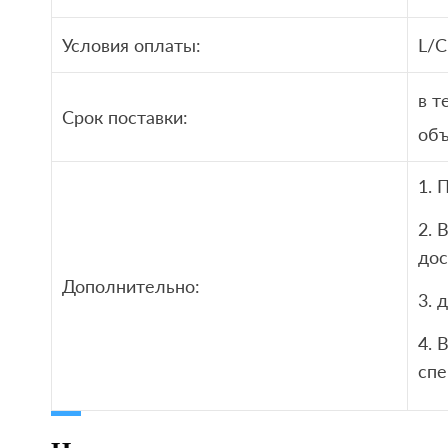
Условия оплаты:
L/C
в т
Срок поставки:
объ
1. 
2. 
дос
Дополнительно:
3. 
4. 
сп