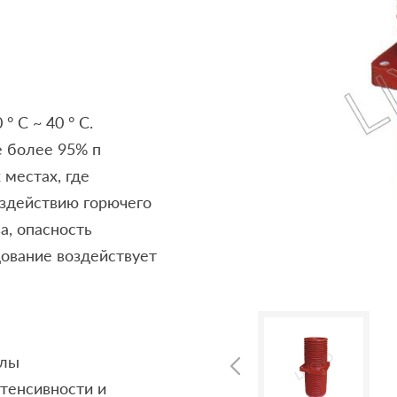
 C ~ 40 ° С.
е более 95% п
 местах, где
здействию горючего
а, опасность
дование воздействует
олы
тенсивности и