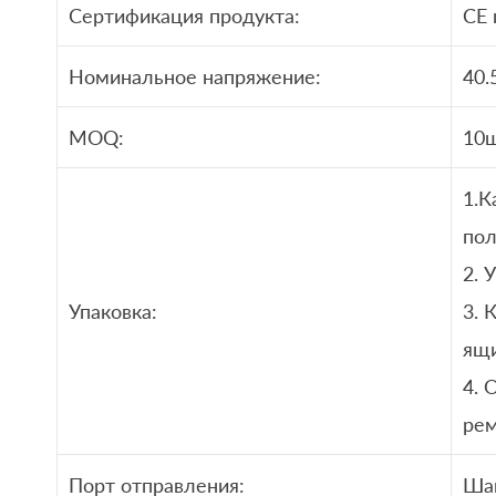
Сертификация продукта:
CE 
Номинальное напряжение:
40.
MOQ:
10ш
1.К
пол
2. 
Упаковка:
3. 
ящ
4. 
ре
Порт отправления:
Шан