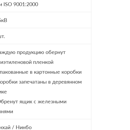
и ISO 9001:2000
5кВ
т.
аждую продукцию обернут
иэтиленовой пленкой
Упакованные в картонные коробки
Коробки запечатаны в деревянном
ике
Обренут ящик с железными
мнями
хай / Нинбо