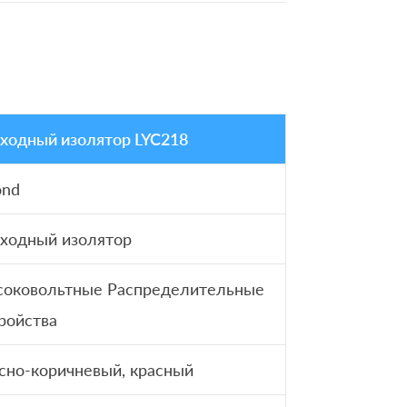
ходный изолятор LYC218
ond
ходный изолятор
соковольтные Распределительные
ройства
сно-коричневый, красный