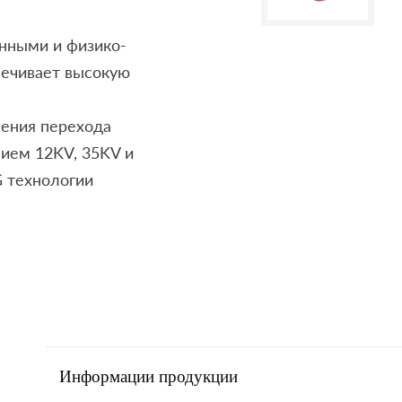
нными и физико-
печивает высокую
нения перехода
ием 12KV, 35KV и
G технологии
Информации продукции