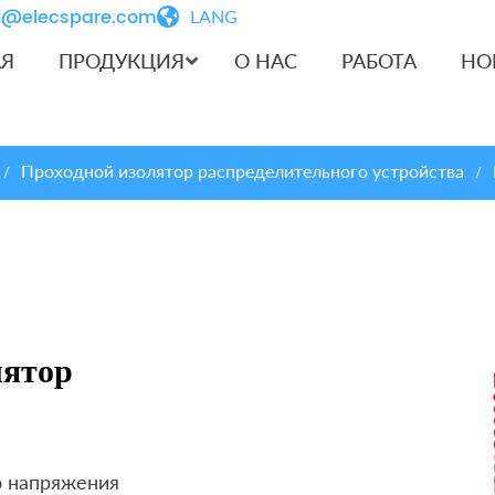
iu@elecspare.com
LANG
АЯ
ПРОДУКЦИЯ
О НАС
РАБОТА
НО
Проходной изолятор распределительного устройства
/
/
лятор
о напряжения