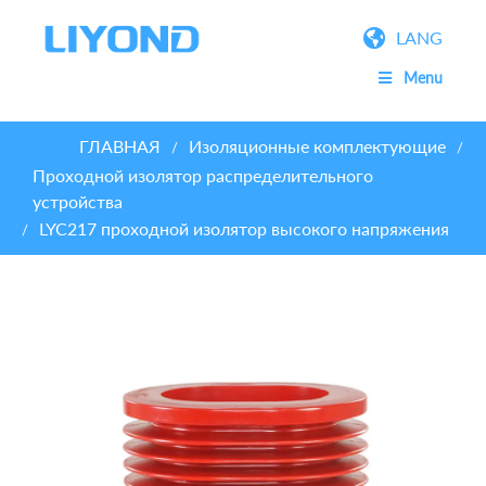
LANG
Menu
ГЛАВНАЯ
Изоляционные комплектующие
/
/
Проходной изолятор распределительного
устройства
LYC217 проходной изолятор высокого напряжения
/