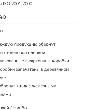
и ISO 9001:2000
5кВ
т.
аждую продукцию обернут
иэтиленовой пленкой
Упакованные в картонные коробки
Коробки запечатаны в деревянном
ике
Обренут ящик с железными
мнями
хай / Нинбо