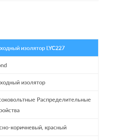
ходный изолятор LYC227
ond
ходный изолятор
соковольтные Распределительные
ройства
сно-коричневый, красный