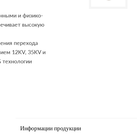
нными и физико-
печивает высокую
нения перехода
ием 12KV, 35KV и
G технологии
Информации продукции