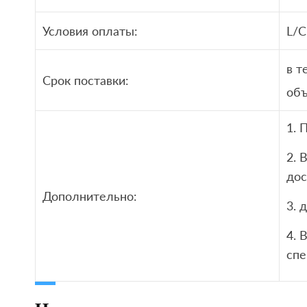
Условия оплаты:
L/C
в т
Срок поставки:
объ
1. 
2. 
дос
Дополнительно:
3. 
4. 
сп