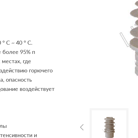
 C ~ 40 ° С.
е более 95% п
 местах, где
здействию горючего
а, опасность
дование воздействует
олы
тенсивности и