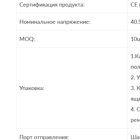
Сертификация продукта:
CE 
Номинальное напряжение:
40.
MOQ:
10ш
1.К
пол
2. 
Упаковка:
3. 
ящ
4. 
ре
Порт отправления:
Шан