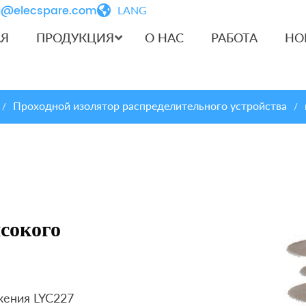
iu@elecspare.com
LANG
АЯ
ПРОДУКЦИЯ
О НАС
РАБОТА
НО
Проходной изолятор распределительного устройства
/
/
сокого
жения LYC227