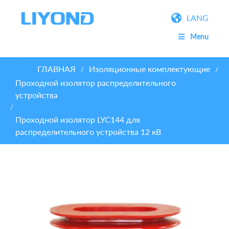
LANG
Menu
ГЛАВНАЯ
Изоляционные комплектующие
/
/
Проходной изолятор распределительного
устройства
/
Проходной изолятор LYC144 для
распределительного устройства 12 кВ