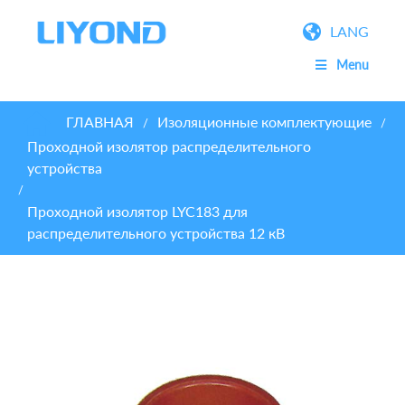
LANG
Menu
ГЛАВНАЯ
Изоляционные комплектующие
/
/
Проходной изолятор распределительного
устройства
/
Проходной изолятор LYC183 для
распределительного устройства 12 кВ