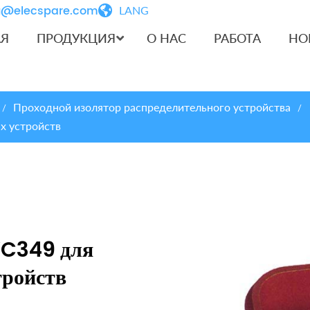
iu@elecspare.com
LANG
АЯ
ПРОДУКЦИЯ
О НАС
РАБОТА
НО
Проходной изолятор распределительного устройства
/
/
х устройств
YC349 для
тройств