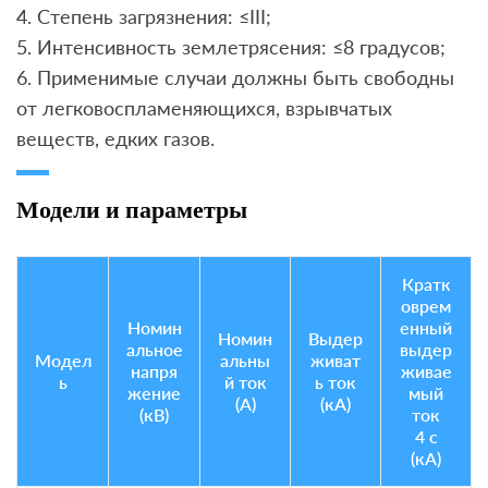
4. Степень загрязнения: ≤III;
5. Интенсивность землетрясения: ≤8 градусов;
6. Применимые случаи должны быть свободны
от легковоспламеняющихся, взрывчатых
веществ, едких газов.
Модели и параметры
Кратк
оврем
Номин
енный
Номин
Выдер
альное
выдер
Модел
альны
живат
напря
живае
ь
й ток
ь ток
жение
мый
(А)
(кА)
(кВ)
ток
4 с
(кА)