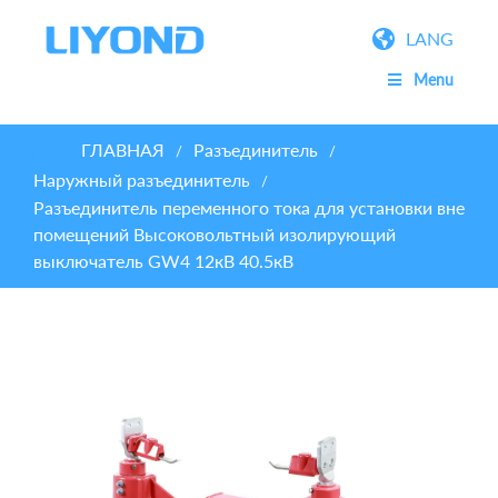
LANG
Menu
ГЛАВНАЯ
Разъединитель
/
/
Наружный разъединитель
/
Разъединитель переменного тока для установки вне
помещений Высоковольтный изолирующий
выключатель GW4 12кВ 40.5кВ