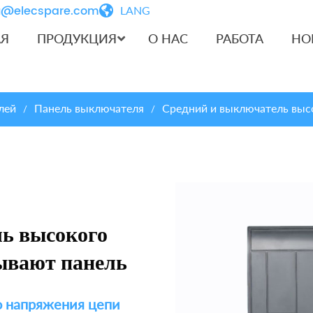
iu@elecspare.com
LANG
АЯ
ПРОДУКЦИЯ
О НАС
РАБОТА
НО
лей
Панель выключателя
Средний и выключатель выс
/
/
ь высокого
ывают панель
о напряжения цепи