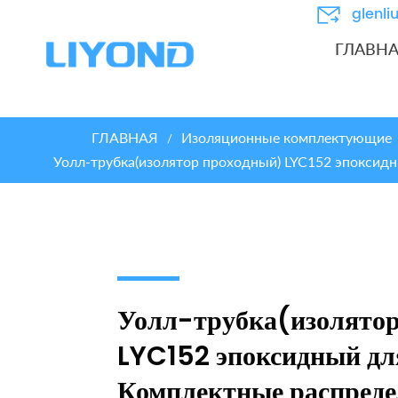
glenl
ГЛАВН
ГЛАВНАЯ
Изоляционные комплектующие
/
Уолл-трубка(изолятор проходный) LYC152 эпоксид
Уолл-трубка(изолятор
LYC152 эпоксидный дл
Комплектные распред