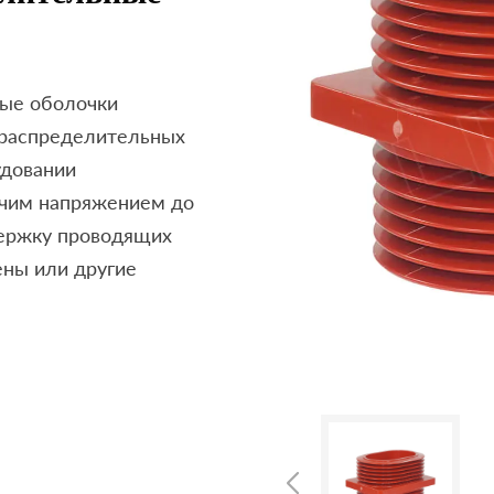
ые оболочки
 распределительных
удовании
очим напряжением до
держку проводящих
ены или другие