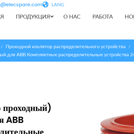
iu@elecspare.com
LANG
АЯ
ПРОДУКЦИЯ
О НАС
РАБОТА
НО
Проходной изолятор распределительного устройства
/
/
ный для ABB Комплектные распределительные устройства 2
 проходный)
я ABB
елительные