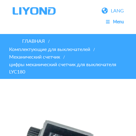
LANG
Menu
ГЛАВНАЯ
/
Комплектующие для выключателей
/
Механический счетчик
/
цифры механический счетчик для выключателя
LYC180