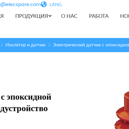
iu@elecspare.com
LANG
АЯ
ПРОДУКЦИЯ
О НАС
РАБОТА
НО
Изолятор и датчик
Электрический датчик с эпоксидно
/
/
с эпоксидной
едустройство