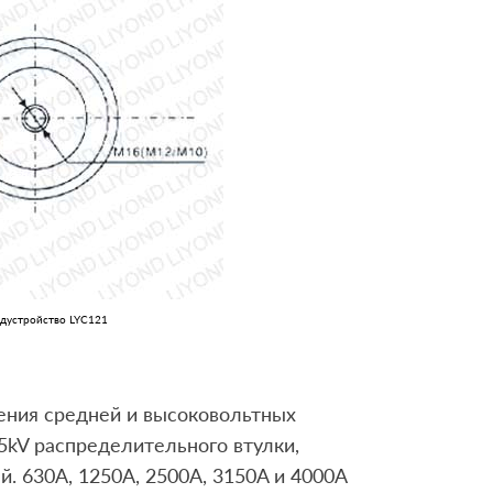
едустройство LYC121
ния средней и высоковольтных
.5kV распределительного втулки,
й. 630A, 1250A, 2500A, 3150A и 4000A