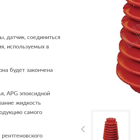
ы, датчик, соединиться
я, используемых в
она будет закончена
ья, APG эпоксидной
вание жидкость
родукцию самого
 рентгеновского