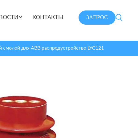
ЗАПРОС
ВОСТИ
КОНТАКТЫ
й смолой для ABB распредустройство LYC121