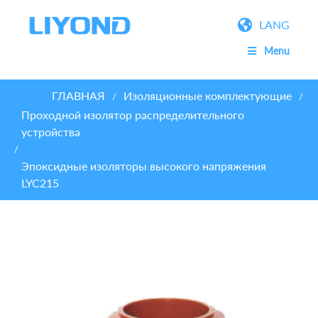
LANG
Menu
ГЛАВНАЯ
Изоляционные комплектующие
/
/
Проходной изолятор распределительного
устройства
/
Эпоксидные изоляторы высокого напряжения
LYC215