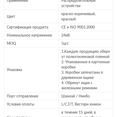
Применение
Распределительные
устройства
красно-коричневый,
Цвет
красный
Сертификация продукта
CE и ISO 9001:2000
Номинальное напряжение
24кВ
MOQ
5шт.
1.Каждую продукцию оберн
ут полиэтиленовой пленкой
2. Упакованные в картонные
коробки
Упаковка
3. Коробки запечатаны в
деревянном ящике
4. Обренут ящик с
железными ремнями
Порт отправления
Шанхай / Нинбо
Условия оплаты
L/C,T/T, Вестерн юнион
в течение 15 дней, в