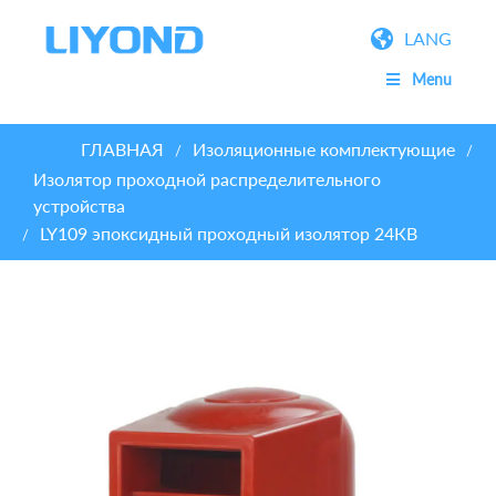
LANG
Menu
ГЛАВНАЯ
Изоляционные комплектующие
/
/
Изолятор проходной распределительного
устройства
LY109 эпоксидный проходный изолятор 24КВ
/